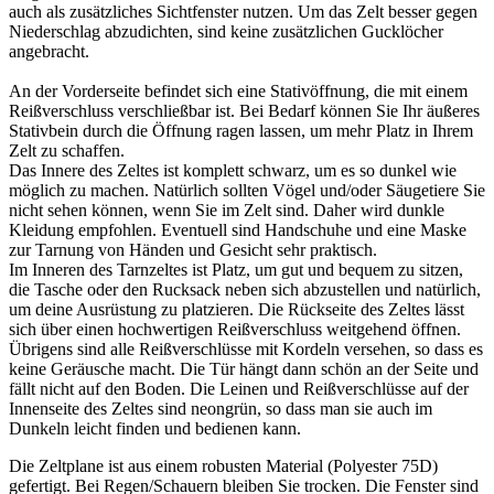
auch als zusätzliches Sichtfenster nutzen. Um das Zelt besser gegen
Niederschlag abzudichten, sind keine zusätzlichen Gucklöcher
angebracht.
An der Vorderseite befindet sich eine Stativöffnung, die mit einem
Reißverschluss verschließbar ist. Bei Bedarf können Sie Ihr äußeres
Stativbein durch die Öffnung ragen lassen, um mehr Platz in Ihrem
Zelt zu schaffen.
Das Innere des Zeltes ist komplett schwarz, um es so dunkel wie
möglich zu machen. Natürlich sollten Vögel und/oder Säugetiere Sie
nicht sehen können, wenn Sie im Zelt sind. Daher wird dunkle
Kleidung empfohlen. Eventuell sind Handschuhe und eine Maske
zur Tarnung von Händen und Gesicht sehr praktisch.
Im Inneren des Tarnzeltes ist Platz, um gut und bequem zu sitzen,
die Tasche oder den Rucksack neben sich abzustellen und natürlich,
um deine Ausrüstung zu platzieren. Die Rückseite des Zeltes lässt
sich über einen hochwertigen Reißverschluss weitgehend öffnen.
Übrigens sind alle Reißverschlüsse mit Kordeln versehen, so dass es
keine Geräusche macht. Die Tür hängt dann schön an der Seite und
fällt nicht auf den Boden. Die Leinen und Reißverschlüsse auf der
Innenseite des Zeltes sind neongrün, so dass man sie auch im
Dunkeln leicht finden und bedienen kann.
Die Zeltplane ist aus einem robusten Material (Polyester 75D)
gefertigt. Bei Regen/Schauern bleiben Sie trocken. Die Fenster sind