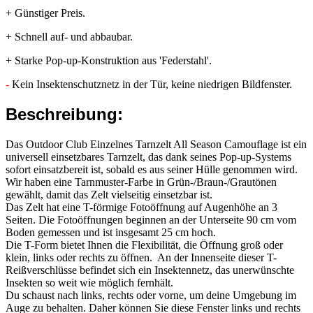
+ Günstiger Preis.
+ Schnell auf- und abbaubar.
+ Starke Pop-up-Konstruktion aus 'Federstahl'.
-
Kein Insektenschutznetz in der Tür, keine niedrigen Bildfenster.
Beschreibung:
Das Outdoor Club Einzelnes Tarnzelt All Season Camouflage ist ein
universell einsetzbares Tarnzelt, das dank seines Pop-up-Systems
sofort einsatzbereit ist, sobald es aus seiner Hülle genommen wird.
Wir haben eine Tarnmuster-Farbe in Grün-/Braun-/Grautönen
gewählt, damit das Zelt vielseitig einsetzbar ist.
Das Zelt hat eine T-förmige Fotoöffnung auf Augenhöhe an 3
Seiten. Die Fotoöffnungen beginnen an der Unterseite 90 cm vom
Boden gemessen und ist insgesamt 25 cm hoch.
Die T-Form bietet Ihnen die Flexibilität, die Öffnung groß oder
klein, links oder rechts zu öffnen. An der Innenseite dieser T-
Reißverschlüsse befindet sich ein Insektennetz, das unerwünschte
Insekten so weit wie möglich fernhält.
Du schaust nach links, rechts oder vorne, um deine Umgebung im
Auge zu behalten. Daher können Sie diese Fenster links und rechts