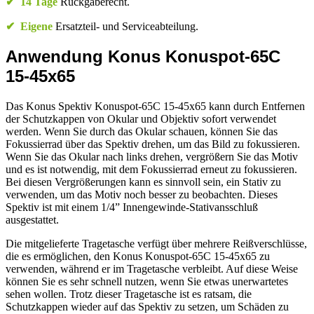
✔
14 Tage
Rückgaberecht.
✔
Eigene
Ersatzteil- und Serviceabteilung.
Anwendung Konus Konuspot-65C
15-45x65
Das Konus Spektiv Konuspot-65C 15-45x65 kann durch Entfernen
der Schutzkappen von Okular und Objektiv sofort verwendet
werden. Wenn Sie durch das Okular schauen, können Sie das
Fokussierrad über das Spektiv drehen, um das Bild zu fokussieren.
Wenn Sie das Okular nach links drehen, vergrößern Sie das Motiv
und es ist notwendig, mit dem Fokussierrad erneut zu fokussieren.
Bei diesen Vergrößerungen kann es sinnvoll sein, ein Stativ zu
verwenden, um das Motiv noch besser zu beobachten. Dieses
Spektiv ist mit einem 1/4” Innengewinde-Stativansschluß
ausgestattet.
Die mitgelieferte Tragetasche verfügt über mehrere Reißverschlüsse,
die es ermöglichen, den Konus Konuspot-65C 15-45x65 zu
verwenden, während er im Tragetasche verbleibt. Auf diese Weise
können Sie es sehr schnell nutzen, wenn Sie etwas unerwartetes
sehen wollen. Trotz dieser Tragetasche ist es ratsam, die
Schutzkappen wieder auf das Spektiv zu setzen, um Schäden zu