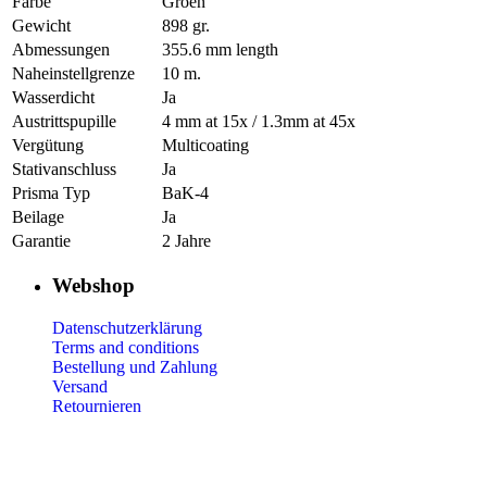
Farbe
Groen
Gewicht
898 gr.
Abmessungen
355.6 mm length
Naheinstellgrenze
10 m.
Wasserdicht
Ja
Austrittspupille
4 mm at 15x / 1.3mm at 45x
Vergütung
Multicoating
Stativanschluss
Ja
Prisma Typ
BaK-4
Beilage
Ja
Garantie
2 Jahre
Webshop
Datenschutzerklärung
Terms and conditions
Bestellung und Zahlung
Versand
Retournieren