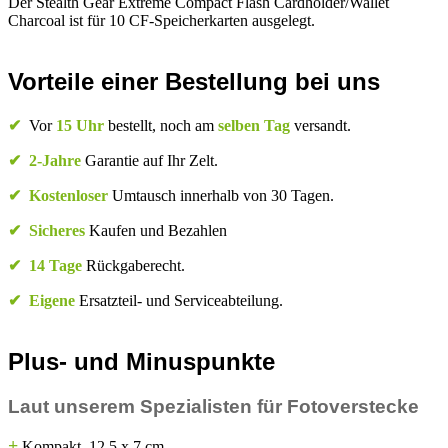
Der Stealth Gear Extreme Compact Flash Cardholder/Wallet
Charcoal ist für 10 CF-Speicherkarten ausgelegt.
Vorteile einer Bestellung bei uns
✔
Vor
15 Uhr
bestellt, noch am
selben Tag
versandt.
✔
2-Jahre
Garantie auf Ihr Zelt.
✔
Kostenloser
Umtausch innerhalb von 30 Tagen.
✔
Sicheres
Kaufen und Bezahlen
✔
14 Tage
Rückgaberecht.
✔
Eigene
Ersatzteil- und Serviceabteilung.
Plus- und Minuspunkte
Laut unserem Spezialisten für Fotoverstecke
+
Kompakt, 12,5 x 7 cm.