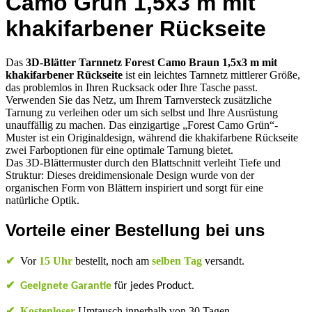
Camo Grün 1,5x3 m mit
khakifarbener Rückseite
Das
3D-Blätter Tarnnetz Forest Camo Braun 1,5x3 m​ mit
khakifarbener Rückseite
ist ein leichtes Tarnnetz mittlerer Größe,
das problemlos in Ihren Rucksack oder Ihre Tasche passt.
Verwenden Sie das Netz, um Ihrem Tarnversteck zusätzliche
Tarnung zu verleihen oder um sich selbst und Ihre Ausrüstung
unauffällig zu machen. Das einzigartige „Forest Camo Grün“-
Muster ist ein Originaldesign, während die khakifarbene Rückseite
zwei Farboptionen für eine optimale Tarnung bietet.
Das 3D-Blättermuster durch den Blattschnitt verleiht Tiefe und
Struktur: Dieses dreidimensionale Design wurde von der
organischen Form von Blättern inspiriert und sorgt für eine
natürliche Optik.
Vorteile einer Bestellung bei uns
✔
Vor
15 Uhr
bestellt, noch am
selben Tag
versandt.
✔
Geeignete Garantie
für jedes Product.
✔
Kostenloser
Umtausch innerhalb von 30 Tagen.